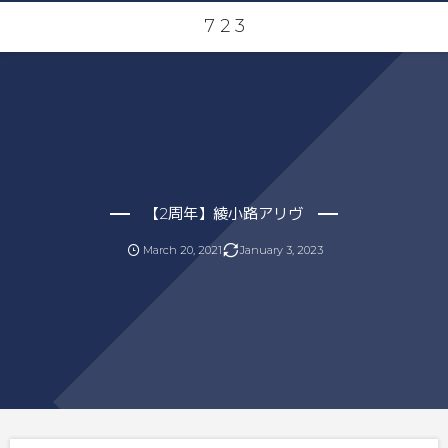
7 2 3
【2周年】綾小路アリヴ
March
20
,
2021
January
3
,
2023