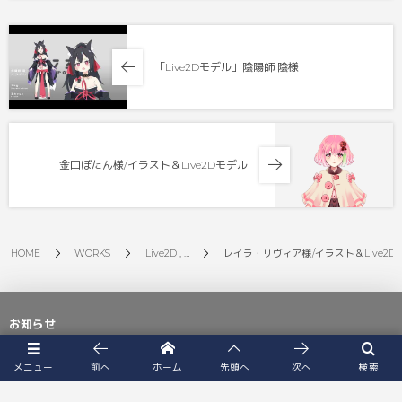
「Live2Dモデル」陰陽師 陰様
金口ぼたん様/イラスト＆Live2Dモデル
HOME
WORKS
Live2D , …
レイラ・リヴィア様/イラスト＆Live2D
お知らせ
メニュー
前へ
ホーム
先頭へ
次へ
検索
Jan 17, 2021