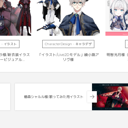
ion - イラスト
CharacterDesign - キャラデザ
ラ様/新衣装イラス
「イラスト/Live2Dモデル」綾小路ア
明智光月様（
キービジュアル...
リヴ様
椿森シャルル様/歌ってみた用イラスト