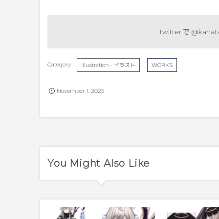
Twitter で
@kanata
Illustration - イラスト
WORKS
November
1
,
2025
You Might Also Like