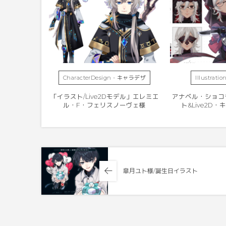
CharacterDesign - キャラデザ
Illustrat
「イラスト/Live2Dモデル」エレミエ
アナベル・ショコ
ル・F・フェリスノーヴェ様
ト&Live2D・
皐月ユト様/誕生日イラスト