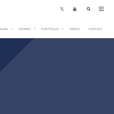
tuber
WORKS
PORTFOLIO
TOPICS
CONTACT
Vtuber向け解説記事