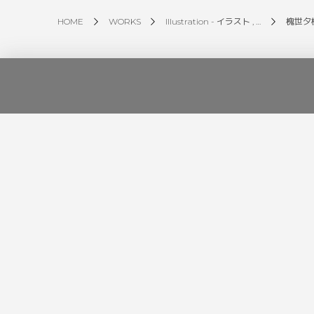
HOME
WORKS
Illustration - イラスト , …
槐世夕
Tpics
う様
央目枷杁様/Live2Dモデル