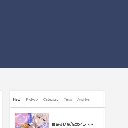
New
Pickup
Category
Tags
Archive
橘花るい様/記念イラスト