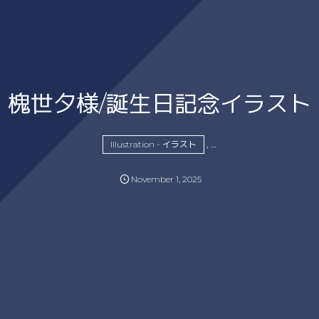
槐世夕様/誕生日記念イラスト
, …
Illustration - イラスト
November
1
,
2025