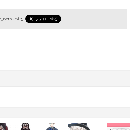
_natsumi
を