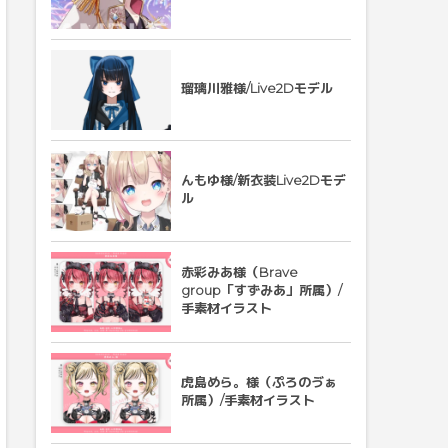
瑠璃川雅様/Live2Dモデル
んもゆ様/新衣装Live2Dモデ
ル
赤彩みあ様（Brave
group「すずみあ」所属）/
手素材イラスト
虎島めら。様（ぷろのゔぁ
所属）/手素材イラスト