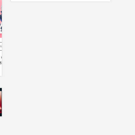
Asset - 素材
Illustration - イラスト
ゆにふぃ！所属）/手素
「イラスト」魔野るしあ様
材イラスト