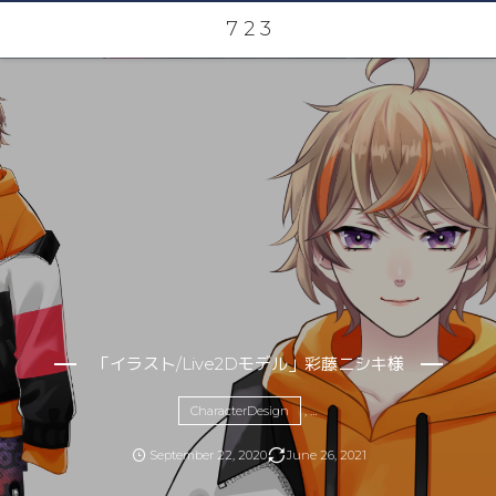
7 2 3
「イラスト/Live2Dモデル」彩藤ニシキ様
CharacterDesign
, …
September
22
,
2020
June
26
,
2021