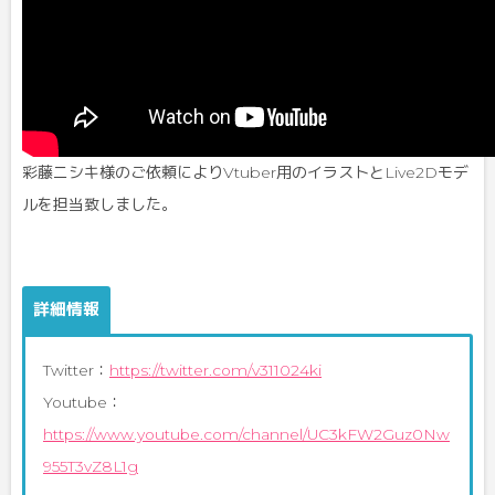
彩藤ニシキ様のご依頼によりVtuber用のイラストとLive2Dモデ
ルを担当致しました。
詳細情報
Twitter：
https://twitter.com/v311024ki
Youtube：
https://www.youtube.com/channel/UC3kFW2Guz0Nw
955T3vZ8L1g