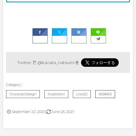
Twitter で
@kanata_natsumi
を
CharacterDesign
Illustration
Live2D
WORKS
September
22
,
2020
June
26
,
2021