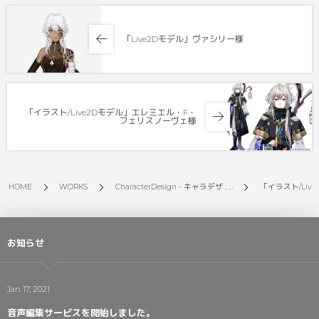
「Live2Dモデル」ヴァシリー様
「イラスト/Live2Dモデル」エレミエル・F・
フェリスノーヴェ様
HOME
WORKS
CharacterDesign - キャラデザ , …
「イラスト/Liv
お知らせ
Jan 17, 2021
音声編集サービスを開始しました。