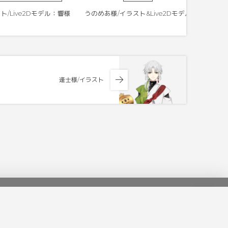
/Live2Dモデル：響様
うのめあ様/イラスト&Live2Dモデル
逢士様/イラスト
Subscribe / Follow