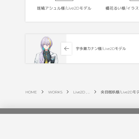
斑鳩アシュル様/Live2Dモデル
橘花るい様/イラスト
宇多瀬カナン様/Live2Dモデル
HOME
WORKS
Live2D , …
央目枷杁様/Live2Dモ
Tpics