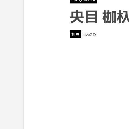
央目 枷
担当
Live2D