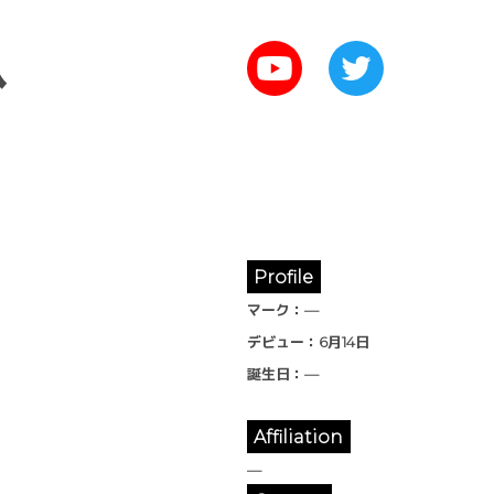
杁
Profile
マーク：—
デビュー：
6月14日
誕生日：—
Affiliation
—