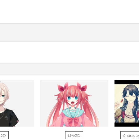
e2D
Live2D
Charact