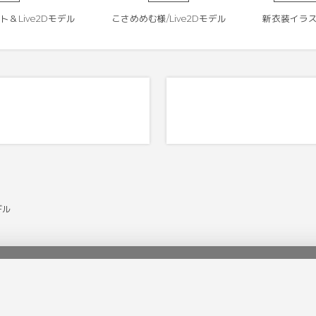
＆Live2Dモデル
こさめめむ様/Live2Dモデル
新衣装イラスト
デル
Pickup
Category