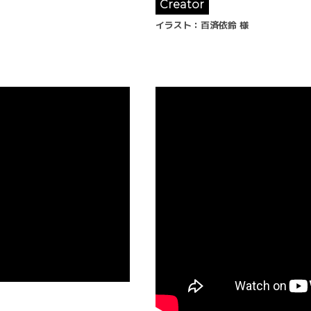
Creator
イラスト
：
百済依鈴
様