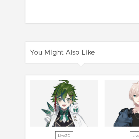
You Might Also Like
Live2D
Liv