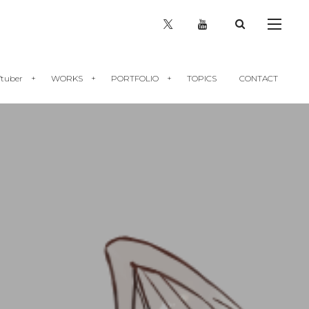
tuber
WORKS
PORTFOLIO
TOPICS
CONTACT
Vtuber向け解説記事