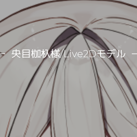
央目枷杁様/Live2Dモデル