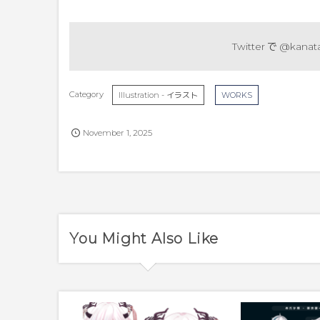
Twitter で
@kanata
Illustration - イラスト
WORKS
November
1
,
2025
You Might Also Like