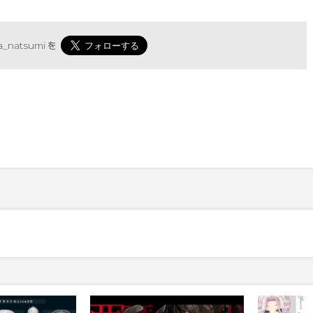
_natsumi
を