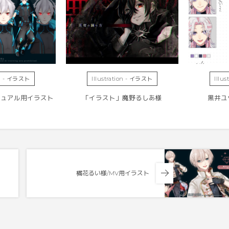
ion - イラスト
Illustration - イラスト
Illu
ジュアル用イラスト
「イラスト」魔野るしあ様
黒井ユ
橘花るい様/MV用イラスト