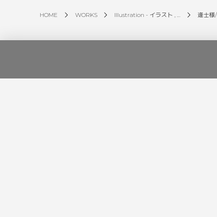
HOME
WORKS
Illustration - イラスト , …
逢士様/
Tpics
う様
央目枷杁様/Live2Dモデル