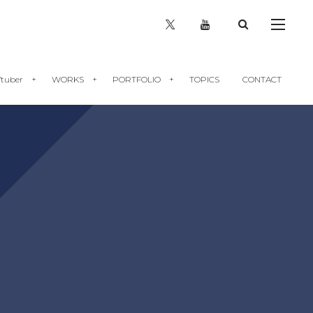
tuber
WORKS
PORTFOLIO
TOPICS
CONTACT
Vtuber向け解説記事