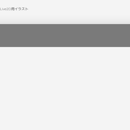
Live2D用イラスト
Pickup
Category
ツーシマ様/Live2Dモデル
「イラスト/Live2Dモデル」綾小路アリ
「配信用
ヴ様
逢士様/イラスト