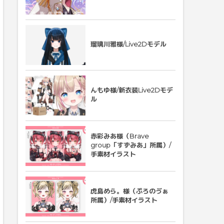
瑠璃川雅様/Live2Dモデル
んもゆ様/新衣装Live2Dモデ
ル
赤彩みあ様（Brave
group「すずみあ」所属）/
手素材イラスト
虎島めら。様（ぷろのゔぁ
所属）/手素材イラスト