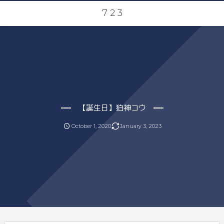
7 2 3
【誕生日】狛神コウ
October
1
,
2020
January
3
,
2023