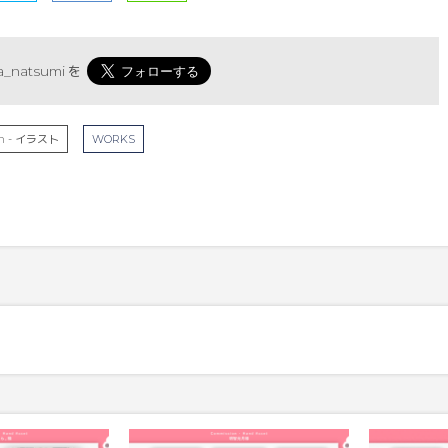
_natsumi
を
tion - イラスト
WORKS