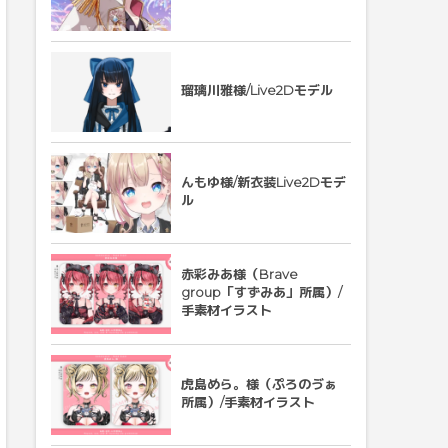
瑠璃川雅様/Live2Dモデル
んもゆ様/新衣装Live2Dモデ
ル
赤彩みあ様（Brave
group「すずみあ」所属）/
手素材イラスト
虎島めら。様（ぷろのゔぁ
所属）/手素材イラスト