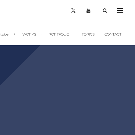
tuber
WORKS
PORTFOLIO
TOPICS
CONTACT
Vtuber向け解説記事