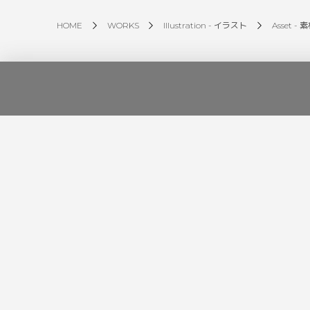
HOME
WORKS
Illustration - イラスト
Asset - 素
Tpics