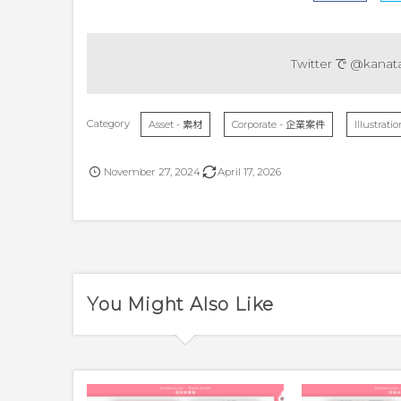
Twitter で
@kanata
Asset - 素材
Corporate - 企業案件
Illustra
November
27
,
2024
April
17
,
2026
You Might Also Like