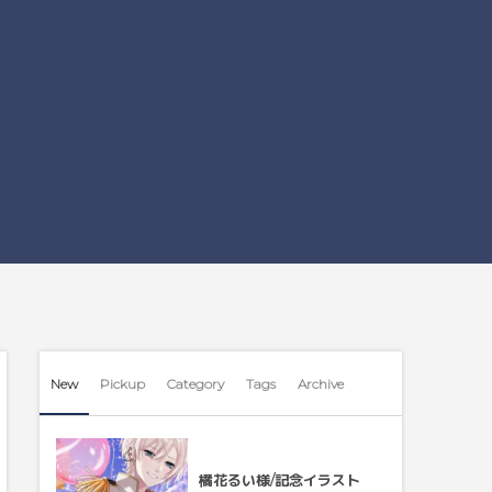
New
Pickup
Category
Tags
Archive
橘花るい様/記念イラスト