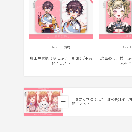
Asset - 素材
Asset
真田幸葉様（ゆにふぃ！所属）/手素
虎島めら。様（ぷ
材イラスト
素材イ
一条莉々華様（カバー株式会社様）/
材イラスト