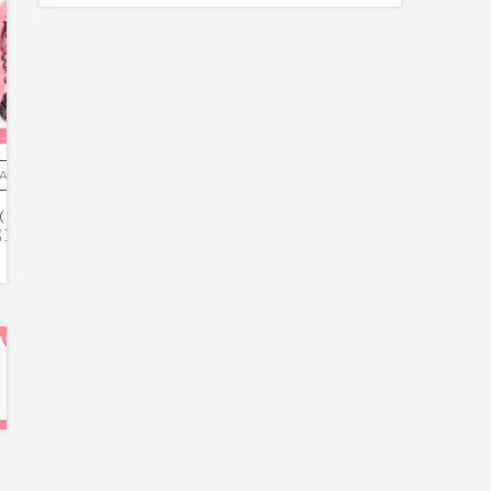
Asset - 素材
Asset - 素材
rave group「すずみ
微睡いちの様（Vebop Project所属）/
一条莉
属）/手素材イラスト
手素材イラスト