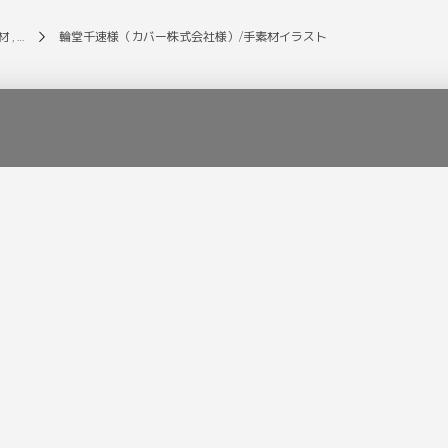
材 , …
輪堂千速様（カバー株式会社様）/手素材イラスト
Pickup
Category
ツーシマ様/Live2Dモデル
逢士様/イラスト