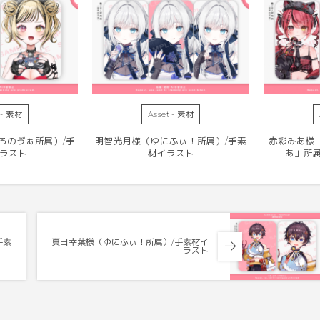
 - 素材
Asset - 素材
ろのゔぁ所属）/手
明智光月様（ゆにふぃ！所属）/手素
赤彩みあ様（B
ラスト
材イラスト
あ」所
手素
真田幸葉様（ゆにふぃ！所属）/手素材イ
ラスト