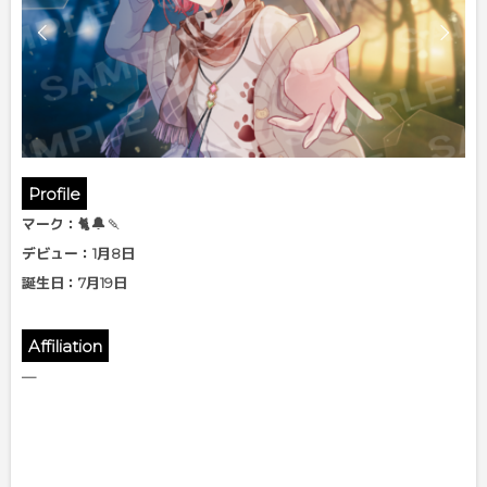
Profile
🔔🍡
マーク：🐈
デビュー：1月8日
誕生日：7月19日
Affiliation
—